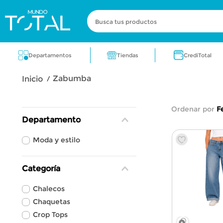
Busca tus productos
Términos más buscados
Tiendas
Departamentos
CrediTotal
zapatos
electrodomestico
cocin
zabumba
fragancia
aire acondicionado
lic
Ordenar por
F
Departamento
Moda y estilo
Categoría
Chalecos
Chaquetas
Crop Tops