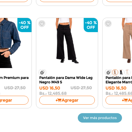
-
40 %
-
40 %
m Premium para
Pantalón para Dama Wide Leg
Pantalón para
Negro M49
S
Elegante
Marr
USD
27
,
50
USD
27
,
50
USD
16
,
50
USD
16
,
50
8
Bs.:
12,485.68
Bs.:
12,485.6
gregar
Agregar
A