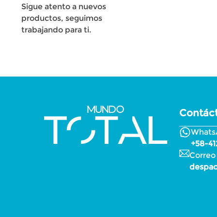
Sigue atento a nuevos
productos, seguimos
trabajando para ti.
Contác
Whats
+58-41
Correo
despa