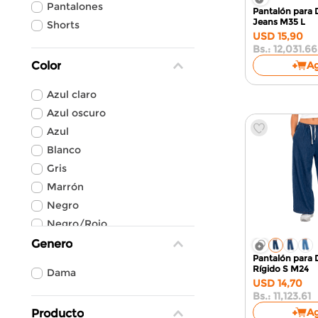
Pantalones
Pantalón para 
Jeans M35
L
Shorts
USD
15
,
90
Bs.:
12,031.66
A
Color
Azul claro
Azul oscuro
Azul
Blanco
Gris
Marrón
Negro
Negro/Rojo
Rojo
Genero
Pantalón para
Rosa
Rígido
S M24
Dama
USD
14
,
70
Bs.:
11,123.61
A
Producto