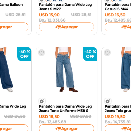
Dama Balloon
Pantalón para Dama Wide Leg
Pantalón para
Jeans
S M27
Casual
S M44
USD
26
,
51
USD
26
,
51
USD
15
,
90
USD
16
,
50
Bs.:
12,031.66
Bs.:
12,485.6
gregar
Agregar
A
-
40 %
-
40 %
 Dama Wide Leg
Pantalón para Dama Wide Leg
Pantalón para
Jeans Tono Uniforme M38
S
Jeans Tela gr
USD
24
,
50
USD
27
,
50
USD
16
,
50
USD
19
,
50
Bs.:
12,485.68
Bs.:
14,755.81
gregar
Agregar
A