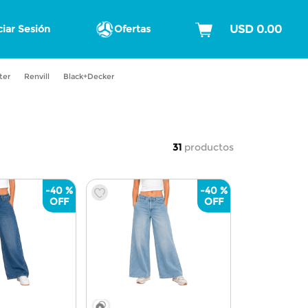
ciar Sesión
Ofertas
ter
Renvill
Black+Decker
31
productos
-
40 %
-
40 %