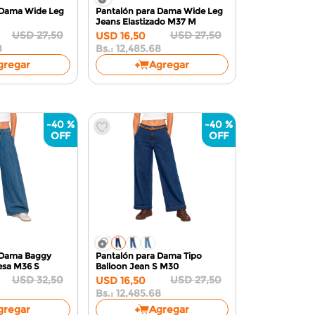
 Dama Wide Leg
Pantalón para Dama Wide Leg
Jeans Elastizado M37
M
USD
27
,
50
USD
27
,
50
USD
16
,
50
8
Bs.:
12,485.68
gregar
Agregar
-
40 %
-
40 %
 Dama Baggy
Pantalón para Dama Tipo
uesa M36
S
Balloon Jean
S M30
USD
32
,
50
USD
27
,
50
USD
16
,
50
Bs.:
12,485.68
gregar
Agregar