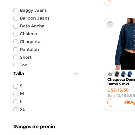
Baggy Jeans
Balloon Jeans
Bota Ancha
Chaleco
Chaqueta
Pantalón
Short
Top
Wide Leg
Talla
Chaqueta Deni
Dama
S M21
S
USD
16
,
50
M
Bs.:
12,485.6
L
A
XL
Rangos de precio