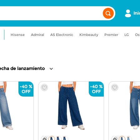
Ini
Hisense
Admiral
AS Electronic
Kimbeauty
Premier
LG
Os
a
admiral
maquillaje
lavadora
uadora
nevera
echa de lanzamiento
-
40 %
-
40 %