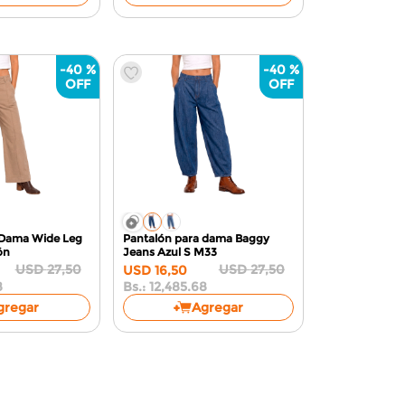
-
40 %
-
40 %
 Dama Wide Leg
Pantalón para dama Baggy
ón
Jeans Azul
S M33
USD
27
,
50
USD
27
,
50
USD
16
,
50
8
Bs.:
12,485.68
gregar
Agregar