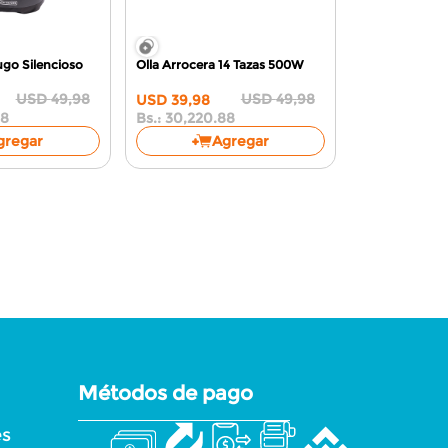
ugo Silencioso
Olla Arrocera 14 Tazas
500W
USD
49
,
98
USD
49
,
98
USD
39
,
98
88
Bs.:
30,220.88
gregar
Agregar
Métodos de pago
es