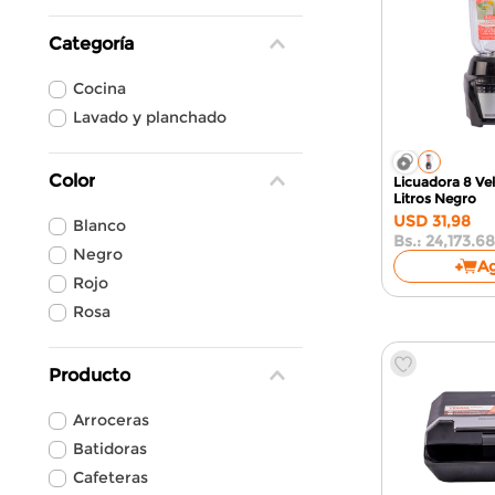
Categoría
Cocina
Lavado y planchado
Color
Licuadora 8 Vel
Litros
Negro
USD
31
,
98
Blanco
Bs.:
24,173.68
Negro
A
Rojo
Rosa
Producto
Arroceras
Batidoras
Cafeteras