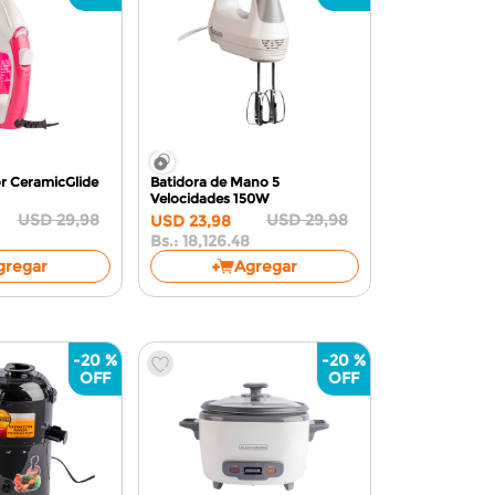
r CeramicGlide
Batidora de Mano 5
Velocidades
150W
USD
29
,
98
USD
29
,
98
USD
23
,
98
8
Bs.:
18,126.48
gregar
Agregar
-
20 %
-
20 %