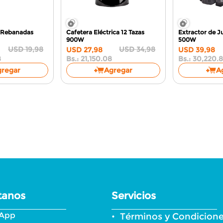
 Rebanadas
Cafetera Eléctrica 12 Tazas
Extractor de J
900W
500W
USD
19
,
98
USD
34
,
98
USD
27
,
98
USD
39
,
98
8
Bs.:
21,150.08
Bs.:
30,220.
gregar
Agregar
A
tanos
Servicios
App
Términos y Condicion