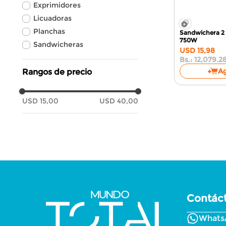
Exprimidores
Licuadoras
Planchas
Sandwichera 2
750W
Sandwicheras
USD
15
,
98
Bs.:
12,079.2
A
Rangos de precio
USD 15,00
USD 40,00
Contác
Whats