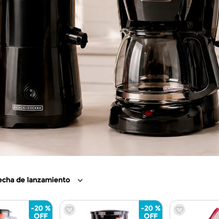
echa de lanzamiento
-
20 %
-
20 %