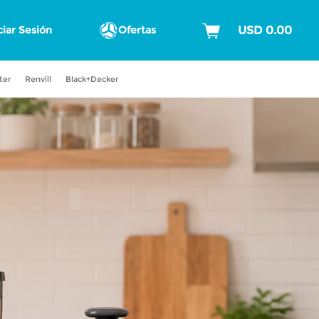
ciar Sesión
Ofertas
ter
Renvill
Black+Decker