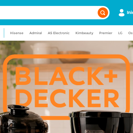
Ini
Hisense
Admiral
AS Electronic
Kimbeauty
Premier
LG
Os
a
admiral
maquillaje
gancia
licuadora
aire acondicionado