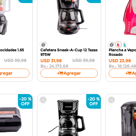
ocidades 1.65
Cafetera Sneak-A-Cup 12 Tazas
Plancha a Vapo
975W
Rosado
USD
39
,
98
USD
39
,
98
USD
31
,
98
USD
23
,
98
Bs.:
24,173.68
Bs.:
18,126.4
gregar
Agregar
A
-
20 %
-
20 %