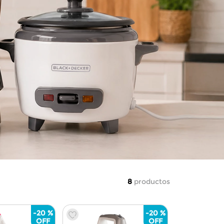
8
productos
-
20 %
-
20 %