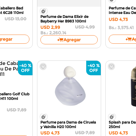
aballero Bad
Perfume de Cab
ht 6C28
110ml
Intense Eau D
Perfume de Dama Elixir de
100ml
USD
13
,
00
USD
4
,
73
Bayberry Her B983
100ml
USD
4
,
99
USD
2
,
99
Bs.:
3,575.41
Bs.:
2,260.14
gregar
A
Agregar
-
40 %
-
40 %
allero Golf Club
 H11
100ml
USD
7
,
89
Perfume para Dama de Ciruela
Splash para D
y Vainilla H20
100ml
250ml
USD
7
,
89
USD
4
,
73
USD
4
,
73