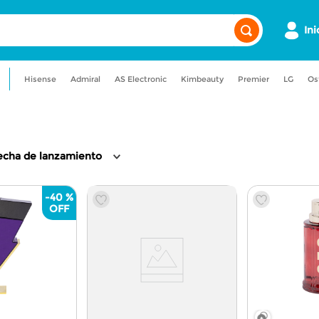
Ini
Hisense
Admiral
AS Electronic
Kimbeauty
Premier
LG
Os
a
admiral
maquillaje
gancia
licuadora
aire acondicionado
echa de lanzamiento
-
40 %