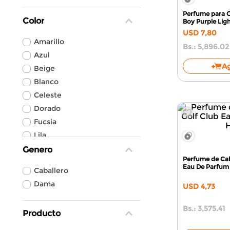
Perfume para C
Color
Boy Purple Lig
USD
7
,
80
Amarillo
Bs.:
5,896.02
Azul
A
Beige
Blanco
Celeste
Dorado
Fucsia
Lila
Marrón
Genero
Perfume de Cab
Morado
Eau De Parfum
Caballero
Dama
USD
4
,
73
Bs.:
3,575.41
Producto