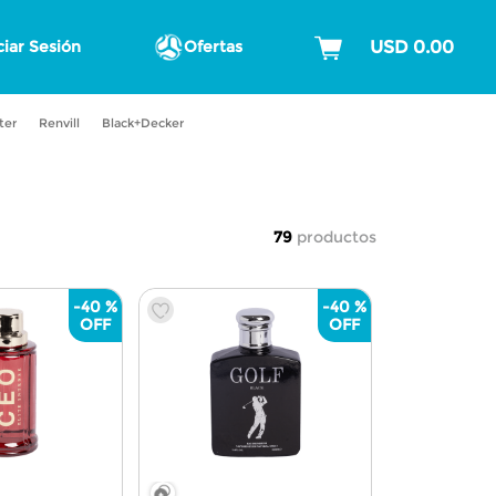
ciar Sesión
Ofertas
ter
Renvill
Black+Decker
79
productos
-
40 %
-
40 %