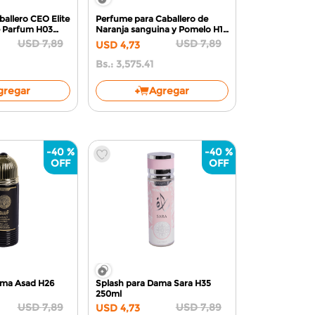
allero CEO Elite
Perfume para Caballero de
e Parfum H03
Naranja sanguina y Pomelo H10
100ml
USD
7
,
89
USD
7
,
89
USD
4
,
73
Bs.:
3,575.41
gregar
Agregar
-
40 %
-
40 %
ama Asad H26
Splash para Dama Sara H35
250ml
USD
7
,
89
USD
7
,
89
USD
4
,
73