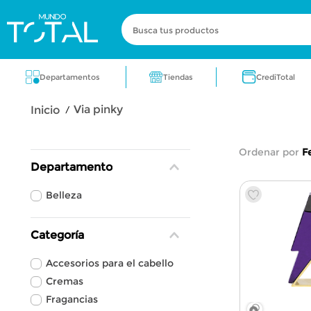
Busca tus productos
Términos más buscados
Tiendas
Departamentos
CrediTotal
zapatos
electrodomestico
cocin
via pinky
zapatos para dama
lavadora
fra
Ordenar por
F
Departamento
Belleza
Categoría
Accesorios para el cabello
Cremas
Fragancias