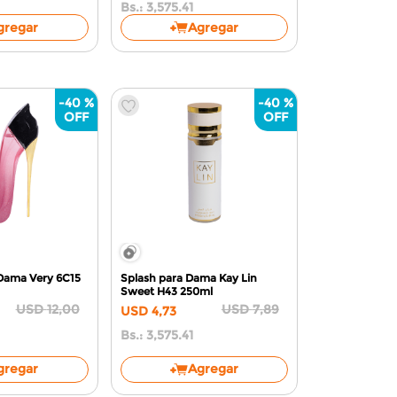
Bs.:
3,575.41
gregar
Agregar
-
40 %
-
40 %
Dama Very 6C15
Splash para Dama Kay Lin
Sweet H43
250ml
USD
12
,
00
USD
7
,
89
USD
4
,
73
Bs.:
3,575.41
gregar
Agregar