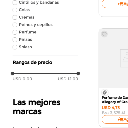
Cintillos y bandanas
A
Colas
Cremas
Peines y cepillos
Perfume
Pinzas
Splash
Rangos de precio
USD 0,00
USD 12,00
Perfume de Da
Las mejores
Allegory of Gr
Romance QV9
USD
4
,
73
marcas
Bs.:
3,575.41
A