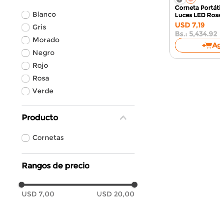
Corneta Portát
Blanco
Luces LED
Ros
USD
7
,
19
Gris
Bs.:
5,434.92
Morado
A
Negro
Rojo
Rosa
Verde
Producto
Cornetas
Rangos de precio
USD 7,00
USD 20,00