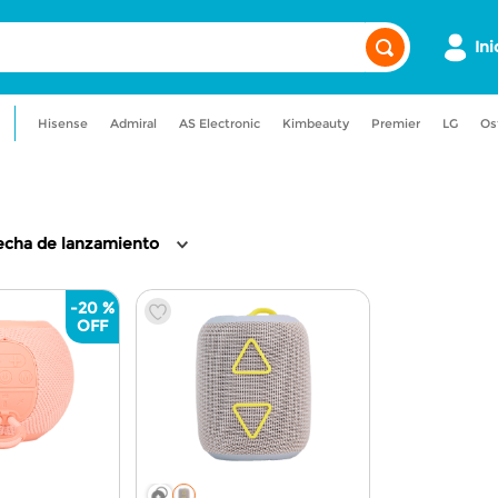
Ini
Hisense
Admiral
AS Electronic
Kimbeauty
Premier
LG
Os
a
admiral
maquillaje
gancia
licuadora
aire acondicionado
echa de lanzamiento
-
20 %