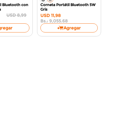
il Bluetooth con
Corneta Portátil Bluetooth 5W
a
Gris
USD
8
,
99
USD
11
,
98
Bs.:
9,055.68
gregar
Agregar