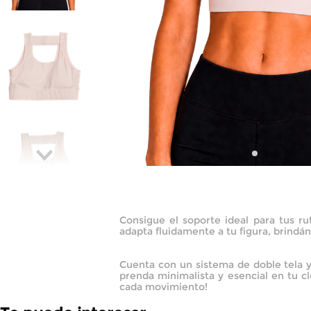
Consigue el soporte ideal para tus ru
adapta fluidamente a tu figura, brindá
Cuenta con un sistema de doble tela y
prenda minimalista y esencial en tu cl
cada movimiento!