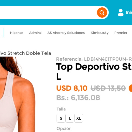
Ini
Hisense
Admiral
AS Ahorro y Soluciones
Kimbeauty
Premier
a
admiral
maquillaje
lavadora
vo Stretch Doble Tela
uadora
nevera
Referencia
:
LDB14N461TP0UN-
Top Deportivo St
L
USD
8
,
10
USD
13
,
50
Bs.:
6,136.08
Talla
S
L
XL