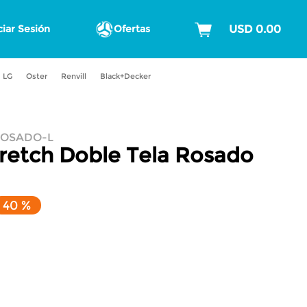
ciar Sesión
Ofertas
LG
Oster
Renvill
Black+Decker
ROSADO-L
retch Doble Tela
Rosado
40 %