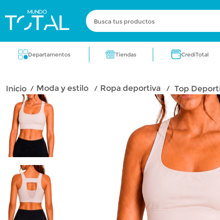
Busca tus productos
Términos más buscados
Tiendas
Departamentos
CrediTotal
zapatos
electrodomestico
cocin
moda y estilo
ropa deportiva
Top Deporti
fragancia
aire acondicionado
lic