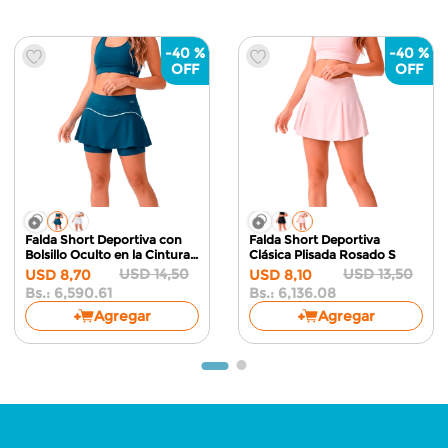
-
40 %
-
40 %
Chaqueta Deportiva Reloj de
Falda Short Deportiva
Arena
Blanco M
Plisada Corte en V
Blanco S
USD
22
,
50
USD
14
,
50
USD
13
,
50
USD
8
,
70
Bs.:
10,226.80
Bs.:
6,590.61
Agregar
Agregar