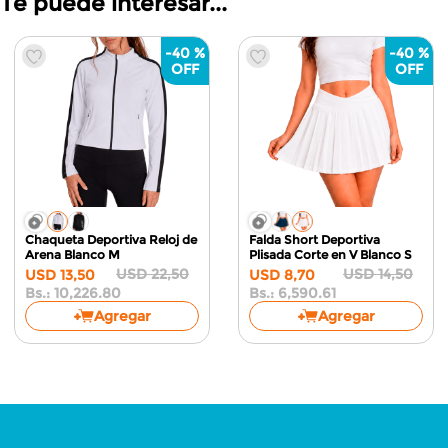
Te puede interesar...
-
40 %
-
40 %
Falda Short Mini Deportiva
Short Deportivo con
Corte V
Borgoña S
Botones Laterales
Azul Naval
M
USD
14
,
50
USD
13
,
50
USD
8
,
70
USD
8
,
10
Bs.:
6,590.61
Bs.:
6,136.08
Agregar
Agregar