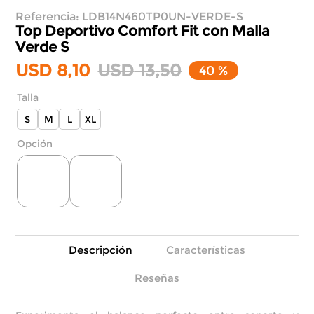
Referencia
:
LDB14N460TP0UN-VERDE-S
Top Deportivo Comfort Fit con Malla
Verde S
USD
8
,
10
USD
13
,
50
40 %
Talla
S
M
L
XL
Descripción
Características
Reseñas