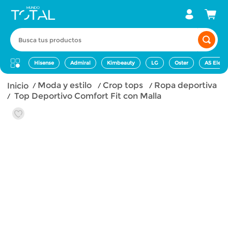
Busca tus productos
Hisense
Admiral
Kimbeauty
LG
Oster
AS Elect
moda y estilo
ropa deportiva
Top Deportivo Comfort Fit con Malla