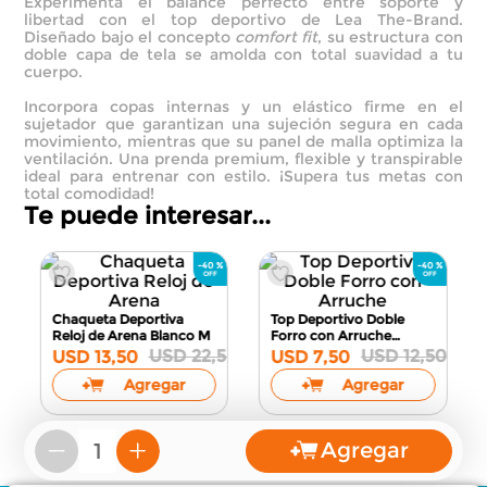
Experimenta el balance perfecto entre soporte y
libertad con el top deportivo de Lea The-Brand.
Diseñado bajo el concepto
comfort fit
, su estructura con
doble capa de tela se amolda con total suavidad a tu
cuerpo.
Incorpora copas internas y un elástico firme en el
sujetador que garantizan una sujeción segura en cada
movimiento, mientras que su panel de malla optimiza la
ventilación. Una prenda premium, flexible y transpirable
ideal para entrenar con estilo. ¡Supera tus metas con
total comodidad!
Te puede interesar...
9
Agregar
－
＋
Chaqueta Deportiva
Top Deportivo Doble
Reloj de Arena
Blanco M
Forro con Arruche
Blanco S