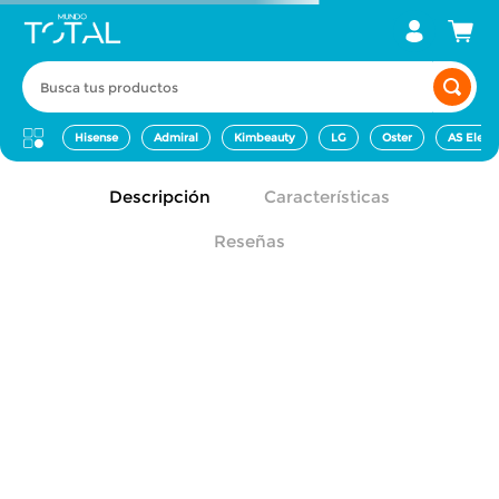
Busca tus productos
Hisense
Admiral
Kimbeauty
LG
Oster
AS Elect
Descripción
Características
Reseñas