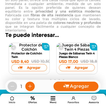
un solo panel, ofrece una caída fluida que aporta calidez
inmediata a cualquier ambiente; medida de un solo
panel. Es la opción preferida de quienes desean
equilibrio entre
privacidad y una estética moderna
.
Fabricada con
fibras de alta resistencia
que mantienen
su color y textura tras múltiples ciclos de lavado,
disponible en una paleta de
colores neutros y profundos
que se integran fácilmente a cualquier concepto de
interiorismo.
Te puede interesar...
0
Agregar
－
＋
Protector de Colchón
Juego de Sábanas Twin 4
Twin
Piezas
Blanco
USD
10
,
50
USD
18
,
89
USD
8
,
40
USD
17
,
00
Bs.:
6,363.34
Bs.:
12,878.20
Inicio
Ofertas
Menú
Favoritos
Asesoría
Agregar
Agregar