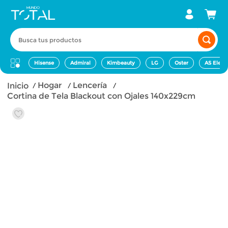
Busca tus productos
Hisense
Admiral
Kimbeauty
LG
Oster
AS Elect
hogar
lencería
Cortina de Tela Blackout con Ojales 140x229cm