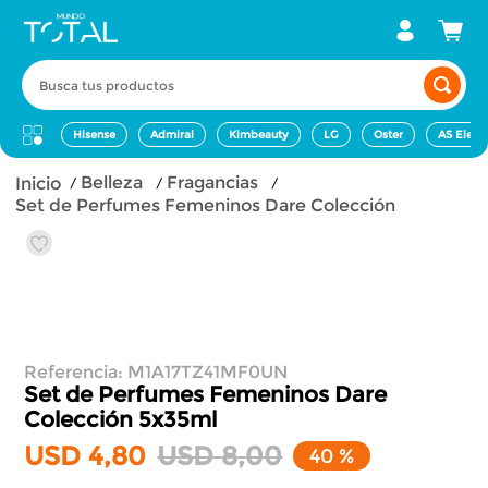
Busca tus productos
Hisense
Admiral
Kimbeauty
LG
Oster
AS Elect
belleza
fragancias
Set de Perfumes Femeninos Dare Colección
Referencia
:
M1A17TZ41MF0UN
Set de Perfumes Femeninos Dare
Colección
5x35ml
USD
4
,
80
USD
8
,
00
40 %