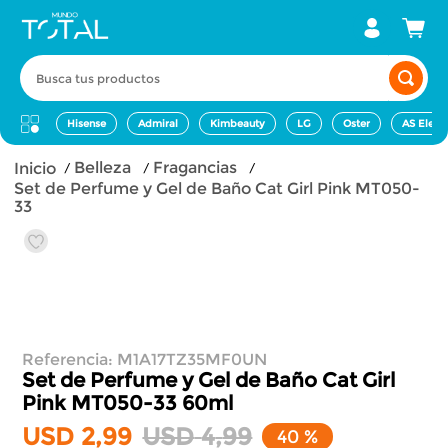
Busca tus productos
Hisense
Admiral
Kimbeauty
LG
Oster
AS Elect
belleza
fragancias
Set de Perfume y Gel de Baño Cat Girl Pink MT050-
33
Referencia
:
M1A17TZ35MF0UN
Set de Perfume y Gel de Baño Cat Girl
Pink MT050-33
60ml
USD
2
,
99
USD
4
,
99
40 %