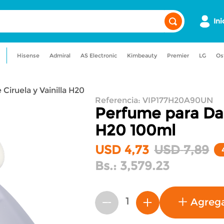
Ini
Hisense
Admiral
AS Electronic
Kimbeauty
Premier
LG
Os
a
admiral
maquillaje
lavadora
iruela y Vainilla H20
uadora
nevera
Referencia
:
VIP177H20A90UN
Perfume para Dam
H20
100ml
USD
4
,
73
USD
7
,
89
Bs.:
3,579.23
Agreg
－
＋