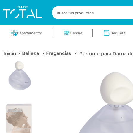
Busca tus productos
Términos más buscados
Tiendas
Departamentos
CrediTotal
zapatos
electrodomestico
cocin
belleza
fragancias
Perfume para Dama de C
fragancia
aire acondicionado
lic