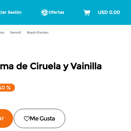
ciar Sesión
Ofertas
ter
Renvill
Black+Decker
a de Ciruela y Vainilla
40 %
ar