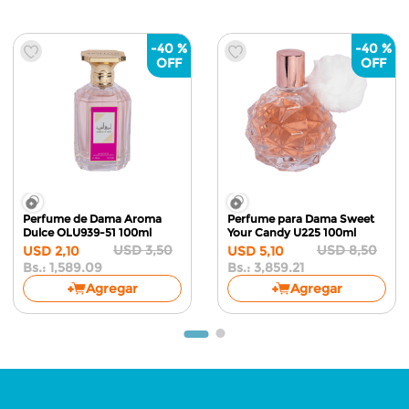
-
40 %
-
40 %
Perfume de Dama Aroma
Perfume para Dama Sweet
Dulce OLU939-51
100ml
Your Candy U225
100ml
USD
3
,
50
USD
8
,
50
USD
2
,
10
USD
5
,
10
Bs.:
1,589.09
Bs.:
3,859.21
Agregar
Agregar