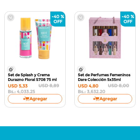
-
40 %
-
40 %
Set de Splash y Crema
Set de Perfumes Femeninos
Durazno Floral S708
75 ml
Dare Colección
5x35ml
USD
8
,
89
USD
8
,
00
USD
5
,
33
USD
4
,
80
Bs.:
4,033.25
Bs.:
3,632.20
Agregar
Agregar