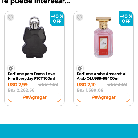
Te puede interesar...
-
40 %
-
40 %
Perfume para Dama Love
Perfume Árabe Ameerat Al
Him Everyday F107
100ml
Arab OLU939-59
100ml
USD
4
,
99
USD
3
,
50
USD
2
,
99
USD
2
,
10
Bs.:
2,262.56
Bs.:
1,589.09
Agregar
Agregar