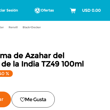
ciar Sesión
Ofertas
ter
Renvill
Black+Decker
ma de Azahar del
de la India TZ49
100ml
40 %
ar