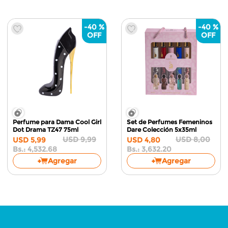
-
40 %
-
40 %
Perfume para Dama Cool Girl
Set de Perfumes Femeninos
Dot Drama TZ47
75ml
Dare Colección
5x35ml
USD
9
,
99
USD
8
,
00
USD
5
,
99
USD
4
,
80
Bs.:
4,532.68
Bs.:
3,632.20
Agregar
Agregar