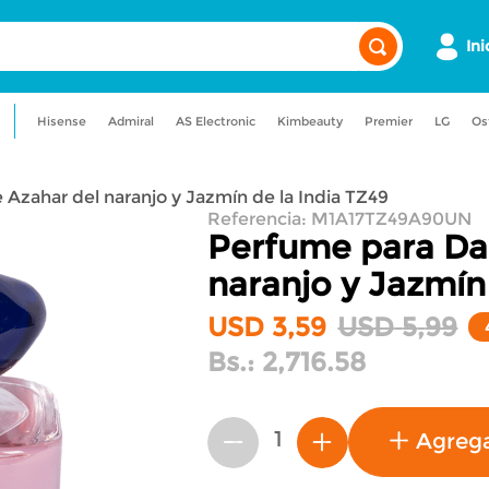
Ini
Hisense
Admiral
AS Electronic
Kimbeauty
Premier
LG
Os
a
admiral
maquillaje
lavadora
Azahar del naranjo y Jazmín de la India TZ49
uadora
nevera
Referencia
:
M1A17TZ49A90UN
Perfume para Da
naranjo y Jazmín 
USD
3
,
59
USD
5
,
99
Bs.:
2,716.58
Agreg
－
＋