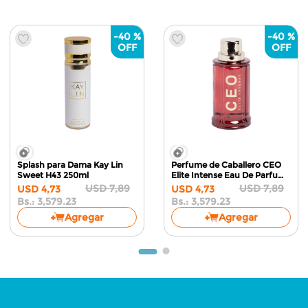
-
40 %
-
40 %
Splash para Dama Kay Lin
Perfume de Caballero CEO
Sweet H43
250ml
Elite Intense Eau De Parfum
H03
100ml
USD
7
,
89
USD
7
,
89
USD
4
,
73
USD
4
,
73
Bs.:
3,579.23
Bs.:
3,579.23
Agregar
Agregar