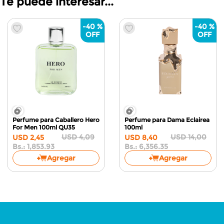
Te puede interesar...
-
40 %
-
40 %
Perfume para Caballero Hero
Perfume para Dama Eclairea
For Men 100ml
QU35
100ml
USD
4
,
09
USD
14
,
00
USD
2
,
45
USD
8
,
40
Bs.:
1,853.93
Bs.:
6,356.35
Agregar
Agregar