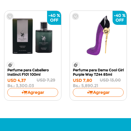
-
40 %
-
40 %
Perfume para Caballero
Perfume para Dama Cool Girl
Instinct F101
100ml
Purple Way TZ44
85ml
USD
7
,
29
USD
13
,
00
USD
4
,
37
USD
7
,
80
Bs.:
3,300.03
Bs.:
5,890.21
Agregar
Agregar