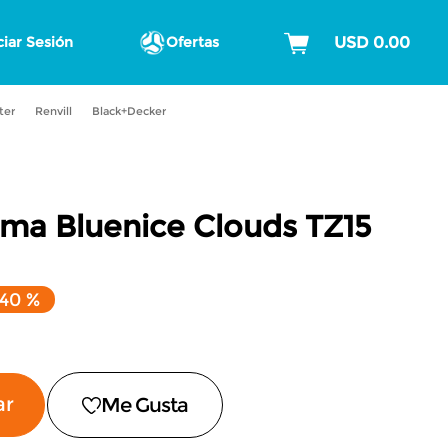
ciar Sesión
Ofertas
ter
Renvill
Black+Decker
ma Bluenice Clouds TZ15
40 %
ar