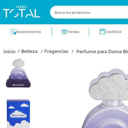
Busca tus productos
Términos más buscados
Tiendas
Departamentos
CrediTotal
zapatos
electrodomestico
cocin
belleza
fragancias
Perfume para Dama Bl
zapatos para dama
lavadora
fra