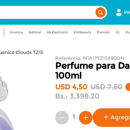
Ini
Hisense
Admiral
AS Electronic
Kimbeauty
Premier
LG
Os
a
admiral
maquillaje
uenice Clouds TZ15
gancia
licuadora
aire acondicionado
Referencia
:
M1A17TZ15A90UN
Perfume para Da
100ml
USD
4
,
50
USD
7
,
50
Bs.:
3,398.20
Agreg
－
＋