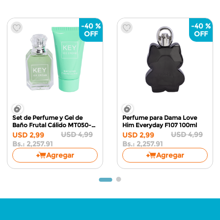
-
40 %
-
40 %
Set de Perfume y Gel de
Perfume para Dama Love
Baño Frutal Cálido MT050-
Him Everyday F107
100ml
28
60ml
USD
4
,
99
USD
4
,
99
USD
2
,
99
USD
2
,
99
Bs.:
2,257.91
Bs.:
2,257.91
Agregar
Agregar