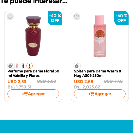
Te puede interesar...
-
40 %
-
40 %
Perfume para Dama Floral 30
Splash para Dama Warm &
ml
Vainilla y Flores
Hug A309
250ml
USD
3
,
89
USD
4
,
48
USD
2
,
33
USD
2
,
68
Bs.:
1,759.51
Bs.:
2,023.82
Agregar
Agregar