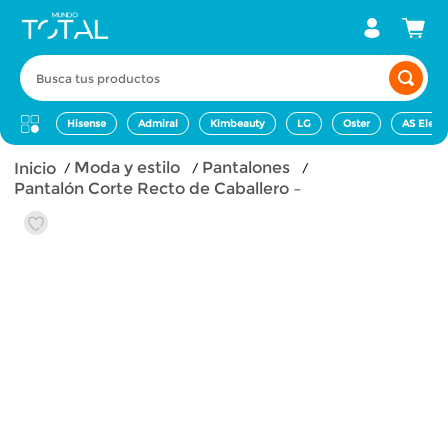
Busca tus productos
Hisense
Admiral
Kimbeauty
LG
Oster
AS Elect
moda y estilo
pantalones
Pantalón Corte Recto de Caballero –