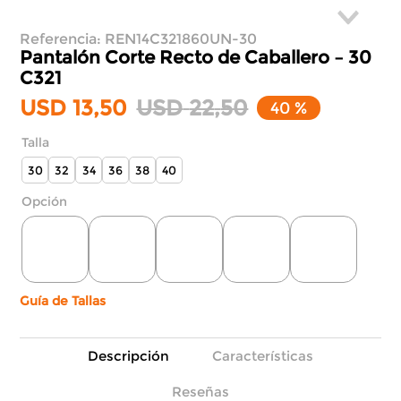
Referencia
:
REN14C321860UN-30
Pantalón Corte Recto de Caballero –
30
C321
USD
13
,
50
USD
22
,
50
40 %
Talla
30
32
34
36
38
40
Guía de Tallas
Descripción
Características
Reseñas