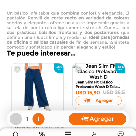
Un básico infaltable que combina confort y elegancia. El
pantalón Renvill de
corte recto en variedad de colores
sobrios y elegantes ofrece un ajuste impecable gracias a
su tela de punto roma ligeramente stretch. Cuenta con
dos prácticos bolsillos frontales y dos posteriores
que
definen una silueta limpia y moderna. I
deal para jornadas
de oficina o salidas casuales
de fin de semana. ¡Siéntete
cómodo y sofisticado sin perder elegancia y estilo!
Te puede interesar...
-
40 %
00
Agregar
Pantalón para Dama
－
＋
Jean Slim Fit Clásico
Wide Leg Jeans
S M27
Prelavado Wash D
Talla
USD
26
,
51
USD
15
,
90
30
USD
26
,
51
USD
15
,
90