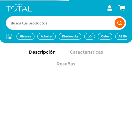
Busca tus productos
Hisense
Admiral
Kimbeauty
LG
Oster
AS Elect
Descripción
Características
Reseñas