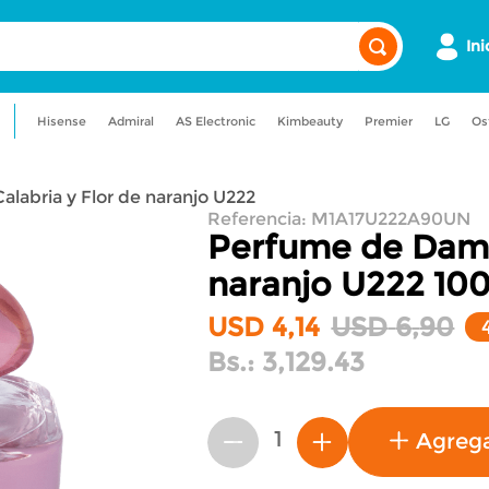
Ini
Hisense
Admiral
AS Electronic
Kimbeauty
Premier
LG
Os
a
admiral
maquillaje
labria y Flor de naranjo U222
gancia
licuadora
aire acondicionado
Referencia
:
M1A17U222A90UN
Perfume de Dama 
naranjo U222
10
USD
4
,
14
USD
6
,
90
Bs.:
3,129.43
Agreg
－
＋