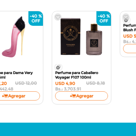
-
40 %
-
40 %
Perfume para Caballero
Splash para Dama Sweet
Mont Blvnc Legeng QT48
Temptations Candy Swirl
100ml
QT76
250ml
USD
6
,
39
USD
6
,
90
USD
3
,
83
USD
4
,
14
Bs.:
2,895.10
Bs.:
3,129.43
Agregar
Agregar