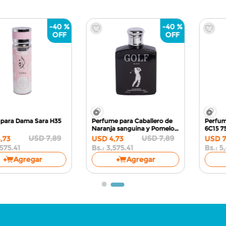
-
30 %
-
40 %
Set de Perfume 88ml +
Perfume para Caballero Hero
Crema Corporal 88ml para
For Men QT09
100ml
Dama Love & Seduce
SZ71
USD
5
,
99
USD
7
,
89
USD
4
,
19
USD
4
,
73
Bs.:
3,167.22
Bs.:
3,575.41
Agregar
Agregar