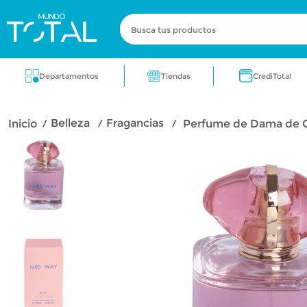
Busca tus productos
Términos más buscados
Tiendas
Departamentos
CrediTotal
zapatos
electrodomestico
cocin
belleza
fragancias
Perfume de Dama de Ca
zapatos para dama
lavadora
fra