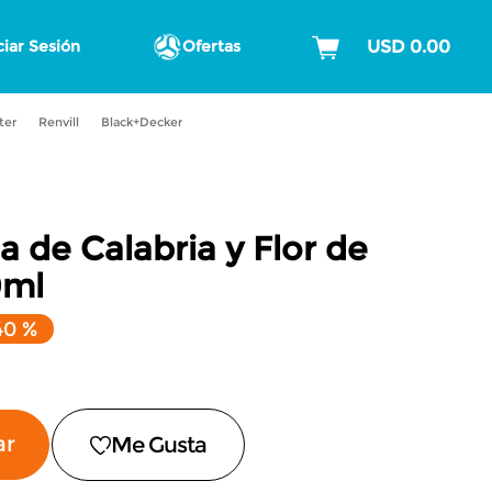
ciar Sesión
Ofertas
ter
Renvill
Black+Decker
de Calabria y Flor de
0ml
40 %
ar