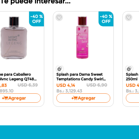
Te puede interesar...
-
40 %
-
40 %
Perfume para Dama Frenzy
QU37
100ml
USD
4
,
09
USD
2
,
45
Bs.:
1,851.96
Agregar
Perfume para Dama Dalia
Blush F110
100ml
USD
9
,
09
USD
5
,
45
Bs.:
4,119.66
Agregar