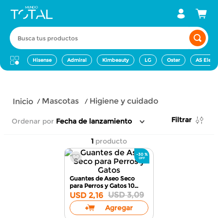
Busca tus productos
Hisense
Admiral
Kimbeauty
LG
Oster
AS Elect
mascotas
higiene y cuidado
Filtrar
Ordenar por
Fecha de lanzamiento
1
producto
-
30 %
Guantes de Aseo Seco
para Perros y Gatos
10
Unidades
USD
3
,
09
USD
2
,
16
Agregar