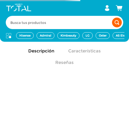
Busca tus productos
Hisense
Admiral
Kimbeauty
LG
Oster
AS Elect
Descripción
Características
Reseñas