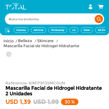
Busca tus productos
Hisense
Admiral
Kimbeauty
LG
Oster
AS Elect
belleza
skincare
Mascarilla Facial de Hidrogel Hidratante
Referencia
:
KIM173F05MC0UN
Mascarilla Facial de Hidrogel Hidratante
2 Unidades
USD
1
,
39
USD
1
,
99
30 %