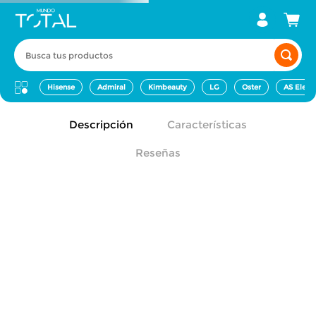
Busca tus productos
Hisense
Admiral
Kimbeauty
LG
Oster
AS Elect
Descripción
Características
Reseñas