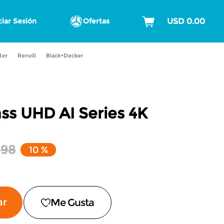
ciar Sesión
Ofertas
ter
Renvill
Black+Decker
ass UHD AI Series 4K
,
98
10 %
ar