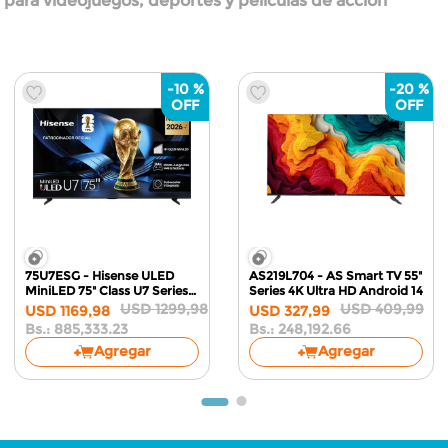
s para videojuegos, deportes y películas de acción
-
10 %
-
20 %
75U7ESG - Hisense ULED
AS219L704 - AS Smart TV 55"
MiniLED 75" Class U7 Series
Series 4K Ultra HD
Android 14
4K
Google TV
USD
1299
,
98
USD
409
,
99
USD
1169
,
98
USD
327
,
99
Bs.:
885,333.23
Bs.:
248,192.66
Agregar
Agregar