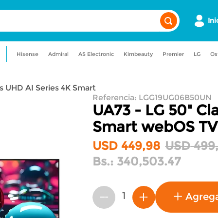
Ini
Hisense
Admiral
AS Electronic
Kimbeauty
Premier
LG
Os
a
admiral
maquillaje
lavadora
ss UHD AI Series 4K Smart
uadora
nevera
Referencia
:
LGG19UG06B50UN
UA73 - LG 50" Cl
Smart
webOS TV
USD
449
,
98
USD
499
Bs.:
340,503.47
Agreg
－
＋