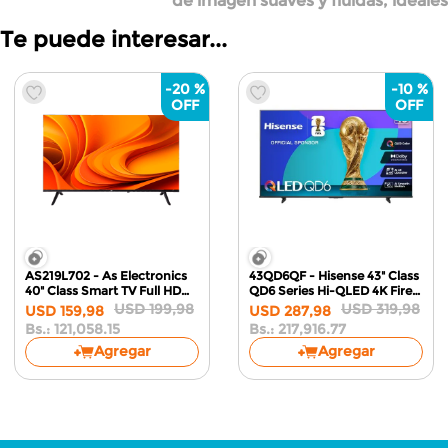
de imagen suaves y fluidas, ideale
Te puede interesar...
-
20 %
-
10 %
AS219L702 - As Electronics
43QD6QF - Hisense 43" Class
40" Class Smart TV Full HD
QD6 Series Hi-QLED
4K Fire
Android 14
TV
USD
199
,
98
USD
319
,
98
USD
159
,
98
USD
287
,
98
Bs.:
121,058.15
Bs.:
217,916.77
Agregar
Agregar