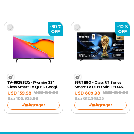
-
30 %
-
10 %
TV-952832Q - Premier 32"
55U7ESG - Class U7 Series
Class Smart TV QLED
Google
Smart TV ULED MiniLED 4K
TV HD
144Hz
Google TV
USD
199
,
98
USD
899
,
98
USD
139
,
98
USD
809
,
98
Bs.:
105,923.99
Bs.:
612,918.35
Agregar
Agregar