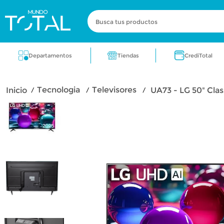
Busca tus productos
Términos más buscados
Tiendas
Departamentos
CrediTotal
zapatos
electrodomestico
cocin
tecnologia
televisores
UA73 - LG 50" Cla
fragancia
aire acondicionado
lic