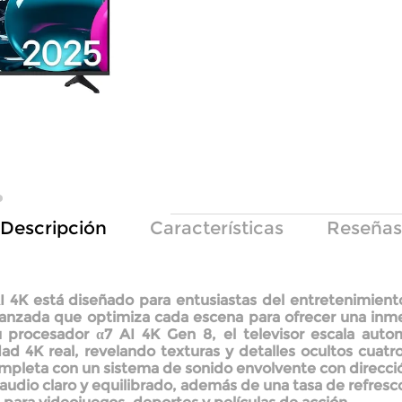
Descripción
Características
Reseñas
I 4K
está diseñado para entusiastas del entretenimient
 avanzada que optimiza cada escena para ofrecer una inme
su
procesador α7 AI 4K Gen 8
, el televisor escala au
idad 4K real, revelando texturas y
detalles ocultos cuatr
ompleta con un sistema de
sonido envolvente con direcci
audio claro y equilibrado, además de una
tasa de refres