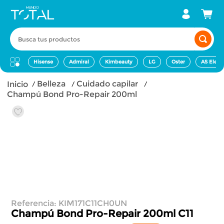
Busca tus productos
Hisense
Admiral
Kimbeauty
LG
Oster
AS Elect
belleza
cuidado capilar
Champú Bond Pro-Repair 200ml
Referencia
:
KIM171C11CH0UN
Champú Bond Pro-Repair 200ml
C11