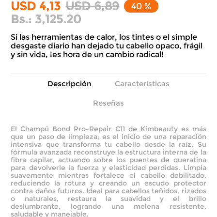
USD
4
,
13
USD
6
,
89
40 %
Bs.:
3,125.20
Si las herramientas de calor, los tintes o el simple
desgaste diario han dejado tu cabello opaco, frágil
y sin vida, ¡es hora de un cambio radical!
Descripción
Características
Reseñas
El Champú Bond Pro-Repair C11 de Kimbeauty es más
que un paso de limpieza; es el inicio de una reparación
intensiva que transforma tu cabello desde la raíz. Su
fórmula avanzada reconstruye la estructura interna de la
fibra capilar, actuando sobre los puentes de queratina
para devolverle la fuerza y elasticidad perdidas. Limpia
suavemente mientras fortalece el cabello debilitado,
reduciendo la rotura y creando un escudo protector
contra daños futuros. Ideal para cabellos teñidos, rizados
o naturales, restaura la suavidad y el brillo
deslumbrante, logrando una melena resistente,
saludable y manejable.