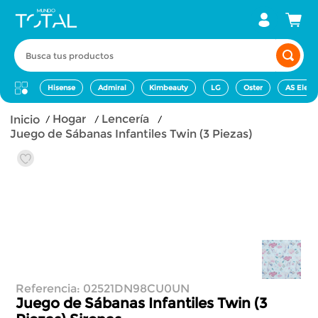
Busca tus productos
Hisense
Admiral
Kimbeauty
LG
Oster
AS Elect
hogar
lencería
Juego de Sábanas Infantiles Twin (3 Piezas)
Referencia
:
02521DN98CU0UN
Juego de Sábanas Infantiles Twin (3