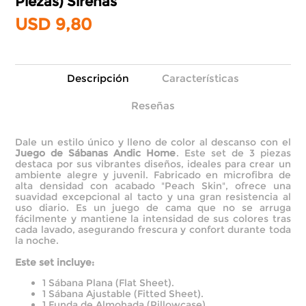
Piezas)
Sirenas
USD
9
,
80
Descripción
Características
Reseñas
Dale un estilo único y lleno de color al descanso con el
Juego de Sábanas Andic Home
. Este set de 3 piezas
destaca por sus vibrantes diseños, ideales para crear un
ambiente alegre y juvenil. Fabricado en microfibra de
alta densidad con acabado "Peach Skin", ofrece una
suavidad excepcional al tacto y una gran resistencia al
uso diario. Es un juego de cama que no se arruga
fácilmente y mantiene la intensidad de sus colores tras
cada lavado, asegurando frescura y confort durante toda
la noche.
Este set incluye:
1 Sábana Plana (Flat Sheet).
1 Sábana Ajustable (Fitted Sheet).
1 Funda de Almohada (Pillowcase).