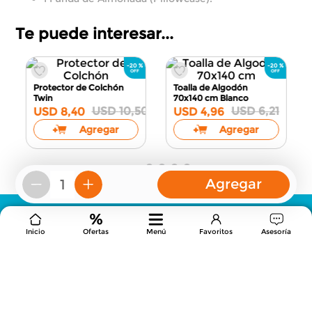
Te puede interesar...
Agregar
－
＋
Protector de Colchón
Toalla de Algodón
Twin
70x140 cm
Blanco
USD
10
,
50
USD
6
,
21
USD
8
,
40
USD
4
,
96
Agregar
Agregar
Inicio
Ofertas
Menú
Favoritos
Asesoría