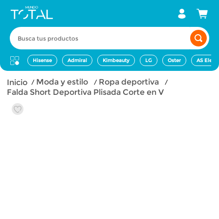
Busca tus productos
Hisense
Admiral
Kimbeauty
LG
Oster
AS Elect
moda y estilo
ropa deportiva
Falda Short Deportiva Plisada Corte en V