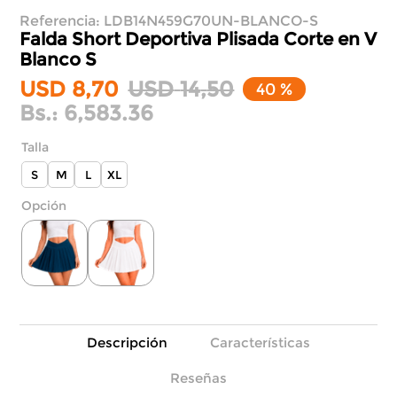
Referencia
:
LDB14N459G70UN-BLANCO-S
Falda Short Deportiva Plisada Corte en V
Blanco S
USD
8
,
70
USD
14
,
50
40 %
Bs.:
6,583.36
Talla
S
M
L
XL
Descripción
Características
Reseñas