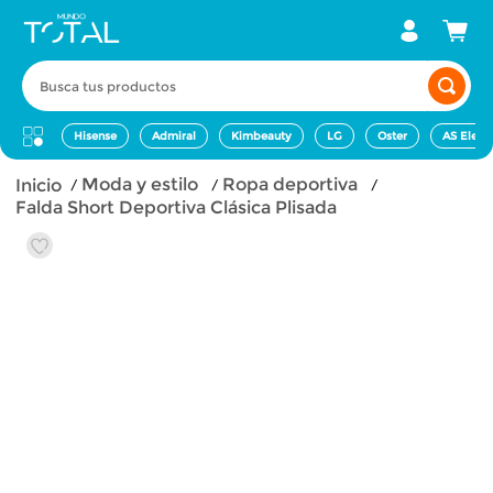
Busca tus productos
Hisense
Admiral
Kimbeauty
LG
Oster
AS Elect
moda y estilo
ropa deportiva
Falda Short Deportiva Clásica Plisada