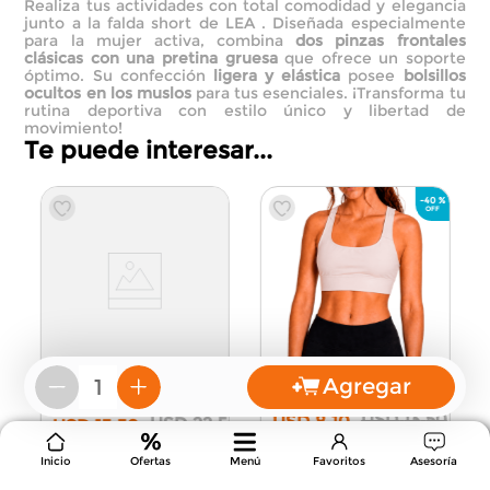
Realiza tus actividades con total comodidad y elegancia
junto a la falda short de LEA . Diseñada especialmente
para la mujer activa, combina
dos pinzas frontales
clásicas con una pretina gruesa
que ofrece un soporte
óptimo. Su confección
ligera y elástica
posee
bolsillos
ocultos en los muslos
para tus esenciales. ¡Transforma tu
rutina deportiva con estilo único y libertad de
movimiento!
Te puede interesar...
-
40 %
0
Agregar
Top Deportivo Stretch
－
＋
Chaqueta Deportiva
Doble Tela
Rosado L
Reloj de Arena
Blanco M
USD
13
,
50
USD
8
,
10
USD
22
,
50
USD
13
,
50
Bs.:
6,136.08
Bs.:
10,226.80
Inicio
Ofertas
Menú
Favoritos
Asesoría
Agregar
Agregar