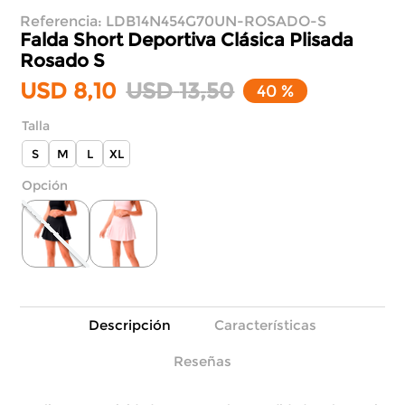
Referencia
:
LDB14N454G70UN-ROSADO-S
Falda Short Deportiva Clásica Plisada
Rosado S
USD
8
,
10
USD
13
,
50
40 %
Talla
S
M
L
XL
Descripción
Características
Reseñas