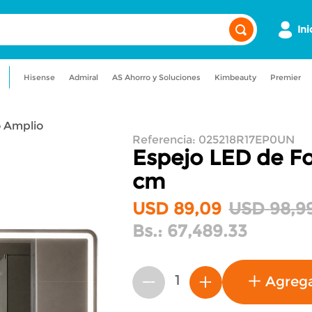
Ini
Hisense
Admiral
AS Ahorro y Soluciones
Kimbeauty
Premier
a
admiral
maquillaje
lavadora
o Amplio
ionado
nevera
Referencia
:
025218R17EP0UN
Espejo LED de F
cm
USD
89
,
09
USD
98
,
9
Bs.:
67,489.33
Agreg
－
＋