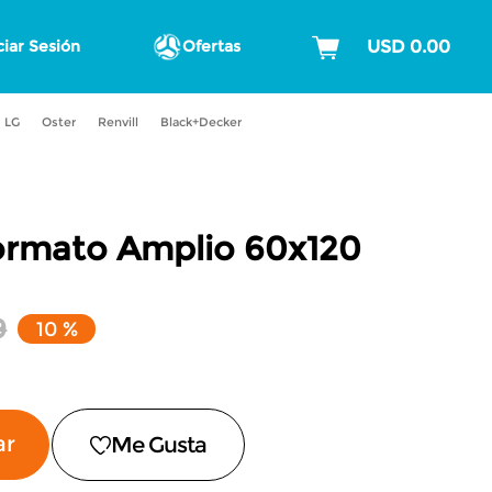
ciar Sesión
Ofertas
LG
Oster
Renvill
Black+Decker
ormato Amplio
60x120
9
10 %
ar