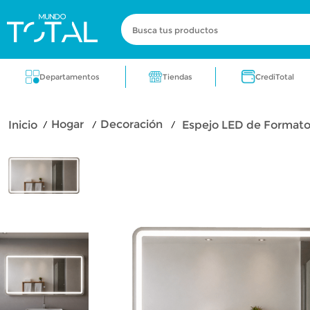
Busca tus productos
Términos más buscados
Tiendas
Departamentos
CrediTotal
zapatos
electrodomestico
cocin
hogar
decoración
Espejo LED de Format
fragancia
licuadora
aire acondic