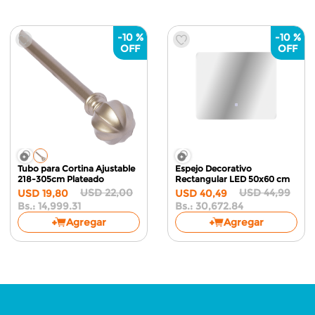
-
10 %
-
10 %
Tubo para Cortina Ajustable
Espejo Decorativo
218-305cm
Plateado
Rectangular LED
50x60 cm
USD
22
,
00
USD
44
,
99
USD
19
,
80
USD
40
,
49
Bs.:
14,999.31
Bs.:
30,672.84
Agregar
Agregar