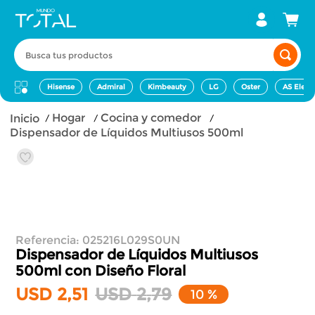
Busca tus productos
Hisense
Admiral
Kimbeauty
LG
Oster
AS Elect
hogar
cocina y comedor
Dispensador de Líquidos Multiusos 500ml
Referencia
:
025216L029S0UN
Dispensador de Líquidos Multiusos
500ml
con Diseño Floral
USD
2
,
51
USD
2
,
79
10 %