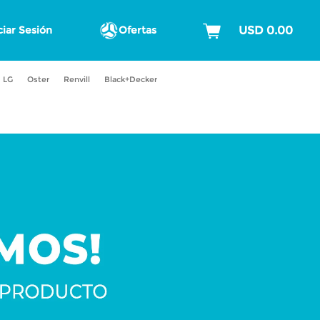
ciar Sesión
Ofertas
LG
Oster
Renvill
Black+Decker