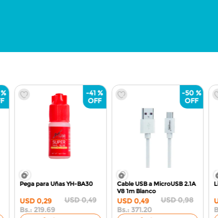
 %
-
41 %
-
50 %
Pega para Uñas
YH-BA30
Cable USB a MicroUSB 2.1A
L
V8 1m
Blanco
USD
0
,
49
USD
0
,
98
USD
0
,
29
USD
0
,
49
Bs.:
219.69
Bs.:
371.20
B