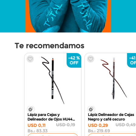
Te recomendamos
-
42 %
-
41
Lápiz para Cejas y
Lápiz Delineador de Cejas
Delineador de Ojos HU44
Negro y café oscuro
Negro
USD
0
,
19
USD
0
,
49
USD
0
,
11
USD
0
,
29
Bs.:
83.33
Bs.:
219.69