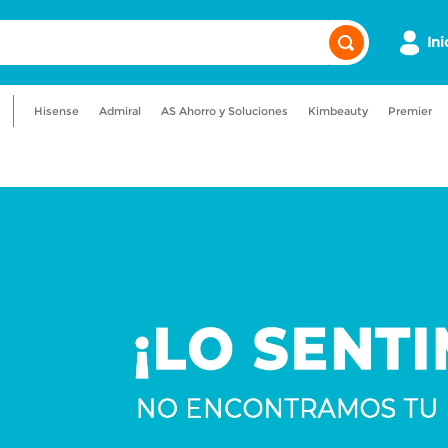
Ini
Hisense
Admiral
AS Ahorro y Soluciones
Kimbeauty
Premier
a
admiral
maquillaje
lavadora
ionado
nevera