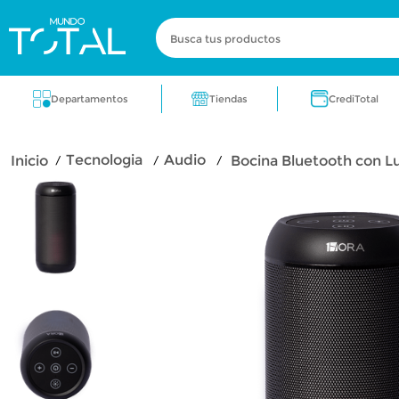
Busca tus productos
Términos más buscados
Tiendas
Departamentos
CrediTotal
zapatos
electrodomestico
cocin
tecnologia
audio
Bocina Bluetooth con 
zapatos para dama
lavadora
fra