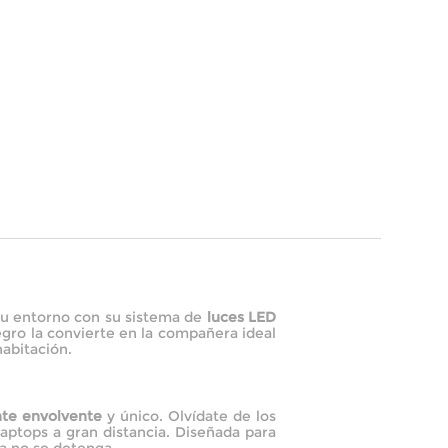
 tu entorno con su sistema de
luces LED
gro la convierte en la compañera ideal
habitación.
te envolvente
y único. Olvídate de los
laptops a gran distancia. Diseñada para
ca no se detenga.