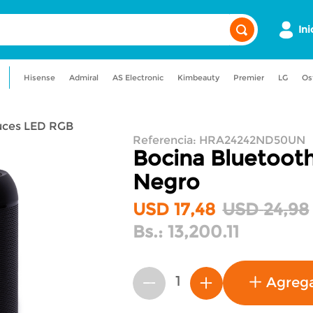
Ini
Hisense
Admiral
AS Electronic
Kimbeauty
Premier
LG
Os
a
admiral
maquillaje
Luces LED RGB
gancia
licuadora
aire acondicionado
Referencia
:
HRA24242ND50UN
Bocina Bluetoot
Negro
USD
17
,
48
USD
24
,
98
Bs.:
13,200.11
Agreg
－
＋