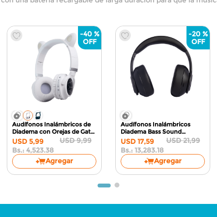
-
40 %
-
20 %
Audífonos Inalámbricos de
Audífonos Inalámbricos
Diadema con Orejas de Gato
Diadema Bass Sound
HZ-BT630
Blanco
Bluetooth 5.4
USD
9
,
99
USD
21
,
99
USD
5
,
99
USD
17
,
59
Bs.:
4,523.38
Bs.:
13,283.18
Agregar
Agregar