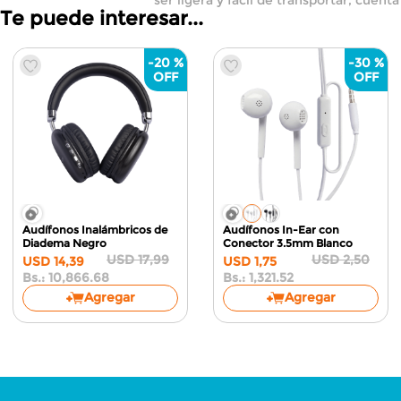
Te puede interesar...
-
20 %
-
30 %
Audífonos Inalámbricos de
Audífonos In-Ear con
Diadema
Negro
Conector 3.5mm
Blanco
USD
17
,
99
USD
2
,
50
USD
14
,
39
USD
1
,
75
Bs.:
10,866.68
Bs.:
1,321.52
Agregar
Agregar