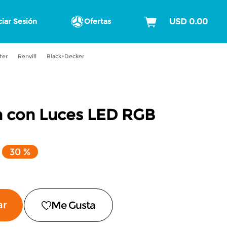
ciar Sesión
Ofertas
ter
Renvill
Black+Decker
h con Luces LED RGB
30 %
ar