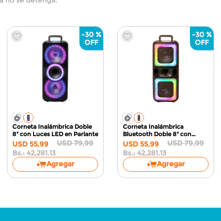
-
30 %
-
30 %
Corneta Inalámbrica Doble
Corneta Inalámbrica
8" con Luces LED
en Parlante
Bluetooth Doble 8"
con
Luces LED
USD
79
,
99
USD
79
,
99
USD
55
,
99
USD
55
,
99
Bs.:
42,281.13
Bs.:
42,281.13
Agregar
Agregar