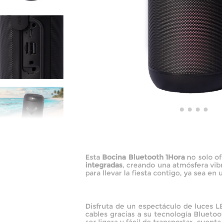
Esta
Bocina Bluetooth 1Hora
no solo of
integradas
, creando una atmósfera vib
para llevar la fiesta contigo, ya sea en 
Disfruta de un espectáculo de luces 
cables gracias a su tecnología Bluetoo
ser ligera y fácil de transportar, cuen