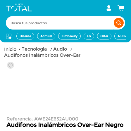
Busca tus productos
Hisense
Admiral
Kimbeauty
LG
Oster
AS Elect
tecnologia
audio
Audífonos Inalámbricos Over-Ear
Referencia
:
AWE24E632AU000
Audífonos Inalámbricos Over-Ear
Negro