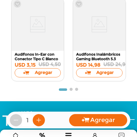
Audífonos In-Ear con
Audífonos Inalámbricos
Conector Tipo C
Blanco
Gaming
Bluetooth 5.3
USD
4
,
50
USD
24
,
98
USD
3
,
15
USD
14
,
98
Agregar
Agregar
Contacto & Redes Sociales
Agregar
－
＋
Terminos & Condiciones