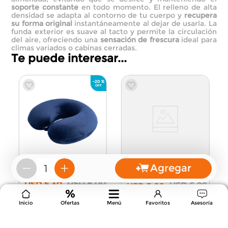
soporte constante
en todo momento. El relleno de alta
densidad se adapta al contorno de tu cuerpo y
recupera
su forma original
instantáneamente al dejar de usarla. La
funda exterior es suave al tacto y permite la circulación
del aire, ofreciendo una
sensación de frescura
ideal para
climas variados o cabinas cerradas.
Te puede interesar...
-
20 %
9
Agregar
Almohada de Cuello
－
＋
Almohada de Viaje
Ergonómica para Viajes
Ergonómica Memory
Azul
USD
8
,
00
USD
6
,
40
Foam
Azul
USD
6
,
99
USD
5
,
60
Agregar
Agregar
Inicio
Ofertas
Menú
Favoritos
Asesoría