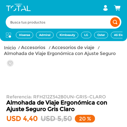
Busca tus productos
Hisense
Admiral
Kimbeauty
LG
Oster
AS Elect
accesorios
accesorios de viaje
Almohada de Viaje Ergonómica con Ajuste Seguro
Referencia
:
RFH212Z542B0UN-GRIS-CLARO
Almohada de Viaje Ergonómica con
Ajuste Seguro
Gris Claro
USD
4
,
40
USD
5
,
50
20 %