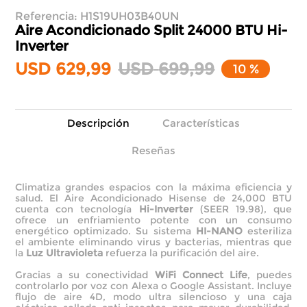
Referencia
:
H1S19UH03B40UN
Aire Acondicionado Split 24000 BTU
Hi-
Inverter
USD
629
,
99
USD
699
,
99
10 %
Descripción
Características
Reseñas
Climatiza grandes espacios con la máxima eficiencia y
salud. El Aire Acondicionado Hisense de 24,000 BTU
cuenta con tecnología
Hi-Inverter
(SEER 19.98), que
ofrece un enfriamiento potente con un consumo
energético optimizado. Su sistema
HI-NANO
esteriliza
el ambiente eliminando virus y bacterias, mientras que
la
Luz Ultravioleta
refuerza la purificación del aire.
Gracias a su conectividad
WiFi Connect Life
, puedes
controlarlo por voz con Alexa o Google Assistant. Incluye
flujo de aire 4D, modo ultra silencioso y una caja