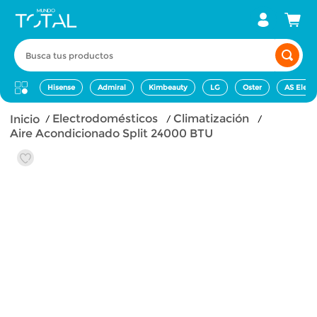
Busca tus productos
Hisense
Admiral
Kimbeauty
LG
Oster
AS Elect
electrodomésticos
climatización
Aire Acondicionado Split 24000 BTU