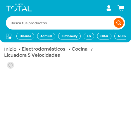
Busca tus productos
Hisense
Admiral
Kimbeauty
LG
Oster
AS Elect
electrodomésticos
cocina
Licuadora 5 Velocidades