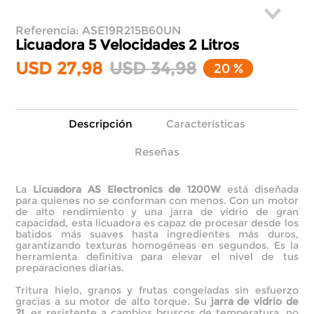
Referencia
:
ASE19R215B60UN
Licuadora 5 Velocidades
2 Litros
USD
27
,
98
USD
34
,
98
20 %
Descripción
Características
Reseñas
La
Licuadora AS Electronics de 1200W
está diseñada
para quienes no se conforman con menos. Con un motor
de alto rendimiento y una jarra de vidrio de gran
capacidad, esta licuadora es capaz de procesar desde los
batidos más suaves hasta ingredientes más duros,
garantizando texturas homogéneas en segundos. Es la
herramienta definitiva para elevar el nivel de tus
preparaciones diarias.
Tritura hielo, granos y frutas congeladas sin esfuerzo
gracias a su motor de alto torque. Su
jarra de vidrio de
2L
es resistente a cambios bruscos de temperatura, no