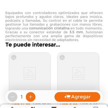
Equipados con controladores optimizados que ofrecen
bajos profundos y agudos claros, ideales para música,
podcasts y llamadas. Su control en el cable te permite
gestionar tus llamadas y grabaciones con manos libres,
logrando una
comunicación cristalina
en todo momento.
Gracias a su conector estándar de
3.5 mm
, funcionan
perfectamente con una amplia gama de dispositivos
electrónicos sin necesidad de adaptadores.
Te puede interesar...
9
Agregar
－
＋
Audífonos Inalámbricos
Audífonos Inalámbricos
de Diadema
Negro
de Diadema con Orejas
de Gato HZ-BT630
USD
17
,
99
USD
9
,
99
USD
14
,
39
USD
5
,
99
Blanco