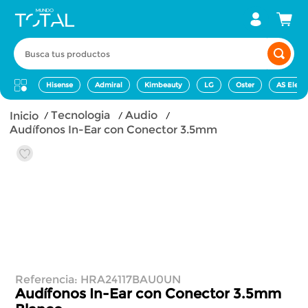
Busca tus productos
Hisense
Admiral
Kimbeauty
LG
Oster
AS Elect
tecnologia
audio
Audífonos In-Ear con Conector 3.5mm
Referencia
:
HRA24117BAU0UN
Audífonos In-Ear con Conector 3.5mm