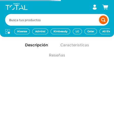
Busca tus productos
Hisense
Admiral
Kimbeauty
LG
Oster
AS Elect
Descripción
Características
Reseñas