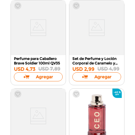
Perfume para Caballero
Set de Perfume y Loción
Brave Soldier 100ml
QV35
Corporal de Caramelo y
Almendra MT050-24
60ml
USD
7
,
89
USD
4
,
99
USD
4
,
73
USD
2
,
99
Agregar
Agregar
-
40 %