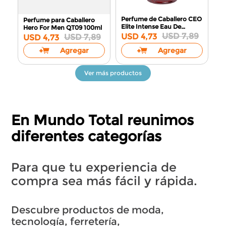
Perfume de Caballero CEO
Perfume para Caballero
Elite Intense Eau De
Hero For Men QT09
100ml
Parfum H03
100ml
USD
7
,
89
USD
4
,
73
USD
7
,
89
USD
4
,
73
Agregar
Agregar
En Mundo Total reunimos
diferentes categorías
Para que tu experiencia de
compra sea más fácil y rápida.
Descubre productos de moda,
tecnología, ferretería,