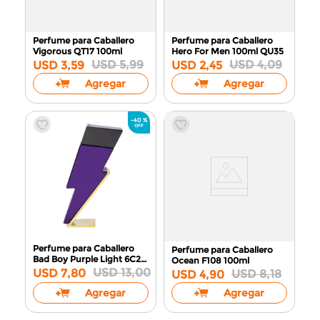
Perfume para Caballero
Perfume para Caballero
Vigorous QT17
100ml
Hero For Men 100ml
QU35
USD
5
,
99
USD
4
,
09
USD
3
,
59
USD
2
,
45
Agregar
Agregar
-
40 %
Perfume para Caballero
Perfume para Caballero
Bad Boy Purple Light 6C28
Ocean F108
100ml
110ml
USD
13
,
00
USD
7
,
80
USD
8
,
18
USD
4
,
90
Agregar
Agregar