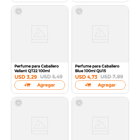
Perfume para Caballero
Perfume para Caballero
Valiant QT22
100ml
Blue 100ml
QU15
USD
5
,
49
USD
7
,
89
USD
3
,
29
USD
4
,
73
Agregar
Agregar