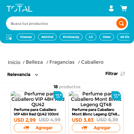
Busca tus productos
Hisense
Admiral
Kimbeauty
LG
Oster
AS Elect
belleza
fragancias
caballero
Filtrar
Relevancia
18
productos
-
40 %
-
40 %
Perfume para Caballero
Perfume para Caballero
VIP 48H Red QU42
100ml
Mont Blvnc Legeng QT48
100ml
USD
4
,
99
USD
6
,
39
USD
2
,
99
USD
3
,
83
Agregar
Agregar