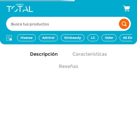
Busca tus productos
Hisense
Admiral
Kimbeauty
LG
Oster
AS Elect
Descripción
Características
Reseñas