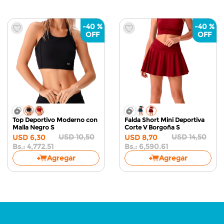
-
40 %
-
40 %
Top Deportivo Moderno con
Falda Short Mini Deportiva
Malla
Negro S
Corte V
Borgoña S
USD
10
,
50
USD
14
,
50
USD
6
,
30
USD
8
,
70
Bs.:
4,772.51
Bs.:
6,590.61
Agregar
Agregar