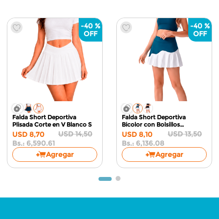
-
40 %
-
40 %
Falda Short Deportiva
Falda Short Deportiva
Plisada Corte en V
Blanco S
Bicolor con Bolsillos
Azul/Blanco S
USD
14
,
50
USD
13
,
50
USD
8
,
70
USD
8
,
10
Bs.:
6,590.61
Bs.:
6,136.08
Agregar
Agregar