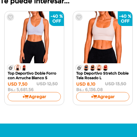
Te puede interesar...
-
40 %
-
40 %
Top Deportivo Doble Forro
Top Deportivo Stretch Doble
con Arruche
Blanco S
Tela
Rosado L
USD
12
,
50
USD
13
,
50
USD
7
,
50
USD
8
,
10
Bs.:
5,681.56
Bs.:
6,136.08
Agregar
Agregar