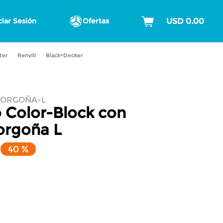
ciar Sesión
Ofertas
ter
Renvill
Black+Decker
BORGOÑA-L
 Color-Block con
orgoña L
40 %