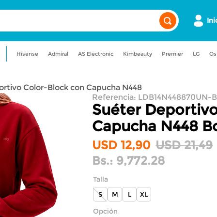
Ini
Hisense
Admiral
AS Electronic
Kimbeauty
Premier
LG
Os
a
admiral
maquillaje
lavadora
ortivo Color-Block con Capucha N448
uadora
nevera
Referencia
:
LDB14N448870UN-
Suéter Deportivo
Capucha N448
B
USD
12
,
90
USD
21
,
49
Bs.:
9,772.28
Talla
S
M
L
XL