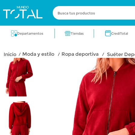
Busca tus productos
Términos más buscados
Tiendas
Departamentos
CrediTotal
zapatos
electrodomestico
cocin
moda y estilo
ropa deportiva
Suéter Dep
fragancia
aire acondicionado
lic