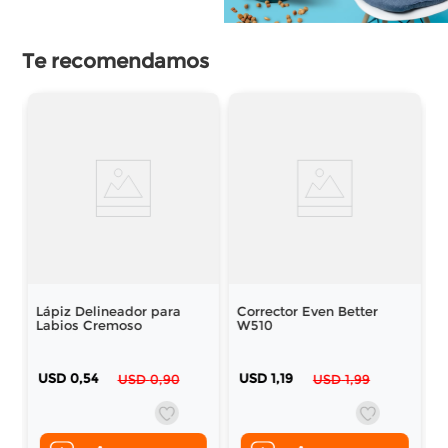
Te recomendamos
Lápiz Delineador para
Corrector Even Better
Labios Cremoso
W510
USD
0
,
54
USD
1
,
19
USD
0
,
90
USD
1
,
99