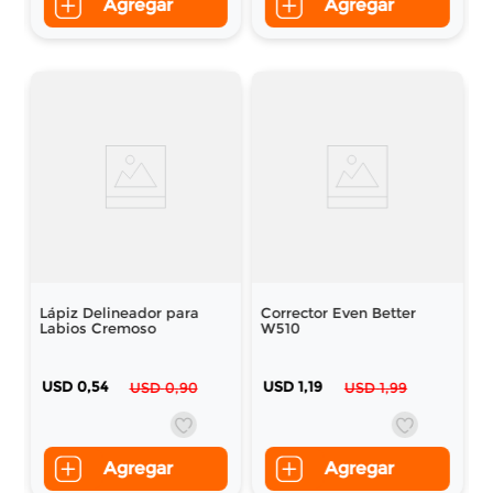
Agregar
Agregar
Lápiz Delineador para
Corrector Even Better
Labios Cremoso
W510
USD
0
,
54
USD
1
,
19
USD
0
,
90
USD
1
,
99
Agregar
Agregar