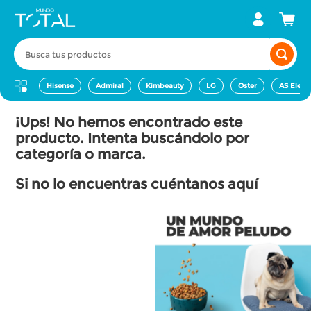
Busca tus productos
Hisense
Admiral
Kimbeauty
LG
Oster
AS Elect
¡Ups! No hemos encontrado este
producto. Intenta buscándolo por
categoría o marca.
Si no lo encuentras cuéntanos aquí