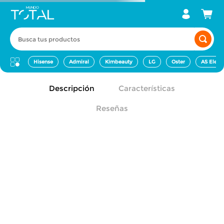
Busca tus productos
Hisense
Admiral
Kimbeauty
LG
Oster
AS Elect
Descripción
Características
Reseñas