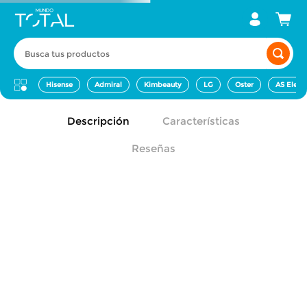
Busca tus productos
Hisense
Admiral
Kimbeauty
LG
Oster
AS Elect
Descripción
Características
Reseñas